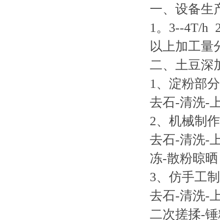
一、设备生
1
。
3--4T/h 
以上加工量
二、土豆深
1
、淀粉部分
去石
-
清洗
-
2
、机械制作
去石
-
清洗
-
冻
-
散粉晾晒
3
、仿手工制
去石
-
清洗
-
二次搓揉
-
锤