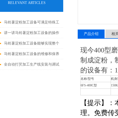
RELEVANT ARTICLES
马铃薯淀粉加工设备可满足特殊工
况要求
讲一讲马铃薯淀粉加工设备的操作
产品介绍
相
流程及注意
马铃薯淀粉加工设备能够实现整个
现今
400
型磨
生产过程的自动化和智能化管理
马铃薯淀粉加工设备的维修和保养
制成淀粉，
是保持其正常运转的关键
全自动打芡加工生产线安装与调试
的设备有：
名称
/
型号
机身
6FS-400C
型
150
【提示】：
理。免费传