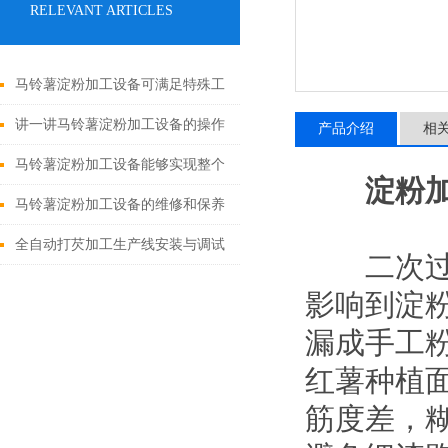
RELEVANT ARTICLES
马铃薯淀粉加工设备可满足特殊工
况要求
讲一讲马铃薯淀粉加工设备的操作
产品介绍
相
流程及注意
马铃薯淀粉加工设备能够实现整个
淀粉
生产过程的自动化和智能化管理
马铃薯淀粉加工设备的维修和保养
是保持其正常运转的关键
全自动打芡加工生产线安装与调试
二次过滤
影响到淀
漏成手工
红薯种植
筋度差，