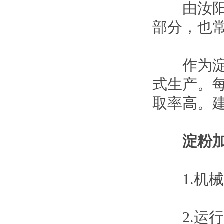
由汝阳机
部分，也
作为淀粉
式生产。每
取率高。
淀粉
1.机械
2.运行