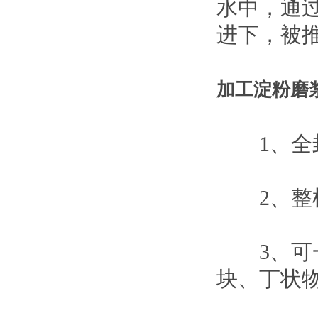
水中，通
进下，被
加工淀粉磨
1、全封
2、整机
3、可一
块、丁状