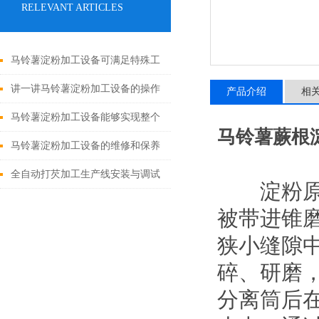
RELEVANT ARTICLES
马铃薯淀粉加工设备可满足特殊工
况要求
讲一讲马铃薯淀粉加工设备的操作
产品介绍
相
流程及注意
马铃薯淀粉加工设备能够实现整个
马铃薯蕨根
生产过程的自动化和智能化管理
马铃薯淀粉加工设备的维修和保养
是保持其正常运转的关键
全自动打芡加工生产线安装与调试
淀粉原料
被带进锥
狭小缝隙
碎、研磨
分离筒后