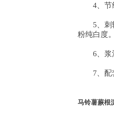
4、节约
5、刺辊
粉纯白度
6、浆渣
7、配套功率
马铃薯蕨根