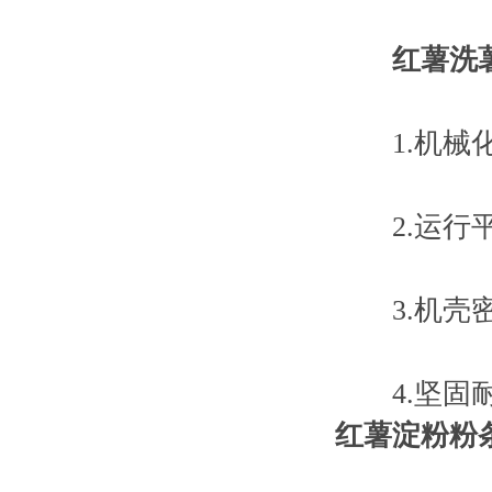
红薯洗
1.机械化
2.运行平
3.机壳密
4.坚固耐
红薯淀粉粉