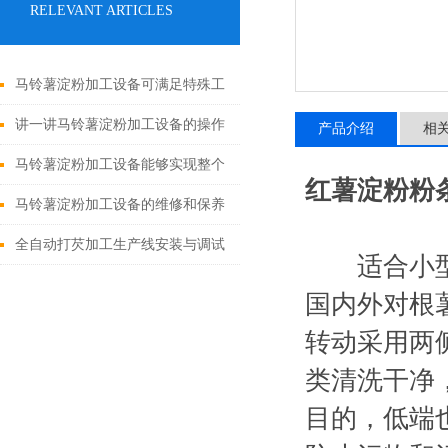
RELEVANT ARTICLES
马铃薯淀粉加工设备可满足特殊工
况要求
讲一讲马铃薯淀粉加工设备的操作
产品介绍
相
流程及注意
马铃薯淀粉加工设备能够实现整个
红薯淀粉粉
生产过程的自动化和智能化管理
马铃薯淀粉加工设备的维修和保养
是保持其正常运转的关键
全自动打芡加工生产线安装与调试
适合小型家
国内外对根
转动采用两
类清洗干净
目的，低端