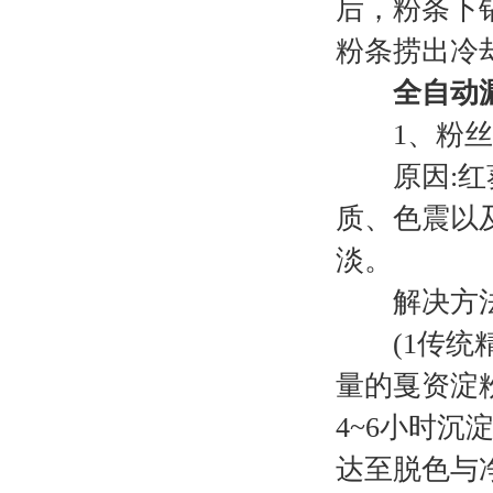
后，粉条下
粉条捞出冷
全自动
1、粉丝色
原因:红葵
质、色震以
淡。
解决方法:
(1传统精
量的戛资淀
4~6小时
达至脱色与