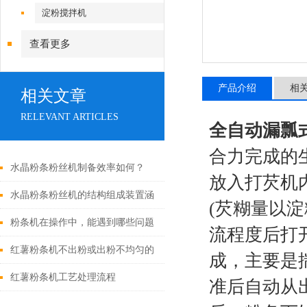
淀粉搅拌机
查看更多
产品介绍
相
相关文章
RELEVANT ARTICLES
全自动漏瓢
合力完成的
水晶粉条粉丝机制备效率如何？
放入打芡机
水晶粉条粉丝机的结构组成装置涵
(芡糊量以
盖多个系统
粉条机在操作中，能遇到哪些问题
流程度后打
红薯粉条机不出粉或出粉不均匀的
成，主要是
原因
红薯粉条机工艺处理流程
准后自动从