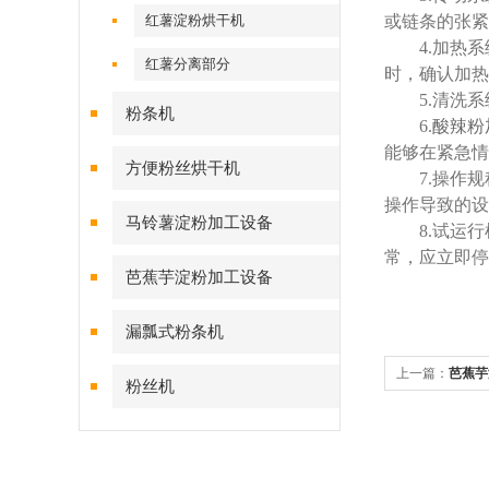
红薯淀粉烘干机
或链条的张紧
4.加热系
红薯分离部分
时，确认加热
5.清洗系
粉条机
6.
酸辣粉
能够在紧急情
方便粉丝烘干机
7.操作规
操作导致的设
马铃薯淀粉加工设备
8.试运行
常，应立即停
芭蕉芋淀粉加工设备
漏瓢式粉条机
上一篇：
芭蕉芋
粉丝机