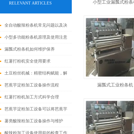
小型工业漏瓢式粉条
RELEVANT ARTICLES
全自动酸辣粉条机常见问题以及决
绝方法
小型多功能粉条机原理及使用注意
事项
漏瓢式粉条机如何维护保养
红薯打粉机安全使用要求
土豆粉丝机械：精密结构赋能，解
锁高效生产核心动能
漏瓢式工业粉条机
芭蕉芋淀粉加工设备操作流程
红薯打粉机加工方式科学合理
芭蕉芋淀粉加工设备可以将芭蕉芋
中的淀粉全面地提取出来
薯类酸辣粉加工设备操作与维护
酸辣粉加工设备使用前的检查工作