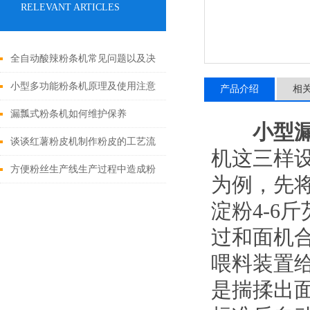
RELEVANT ARTICLES
全自动酸辣粉条机常见问题以及决
绝方法
小型多功能粉条机原理及使用注意
产品介绍
相
事项
漏瓢式粉条机如何维护保养
小型
谈谈红薯粉皮机制作粉皮的工艺流
机这三样设
程及注意事项
方便粉丝生产线生产过程中造成粉
为例，先
丝中断的原因
淀粉4-6
过和面机
喂料装置
是揣揉出