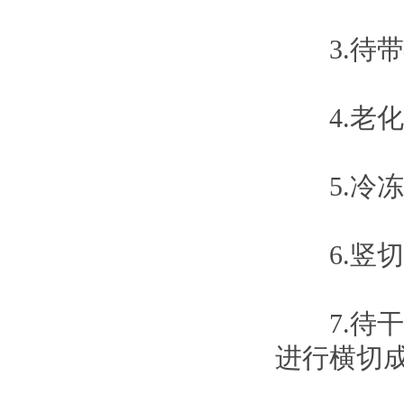
3.待带
4.老化
5.冷冻
6.竖切
7.待干
进行横切