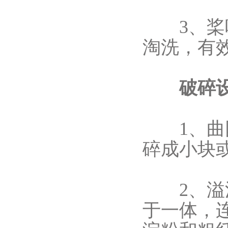
3、桨叶
淘洗，有
破碎设
1、曲网
碎成小块
2、溢流
于一体，