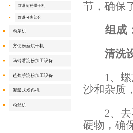
节，确保
红薯淀粉烘干机
红薯分离部分
组成
粉条机
方便粉丝烘干机
清洗设
马铃薯淀粉加工设备
1、螺旋
芭蕉芋淀粉加工设备
沙和杂质
漏瓢式粉条机
粉丝机
2、去石
硬物，确