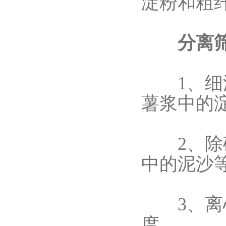
淀粉和粗
分离筛
1、细滤
薯浆中的
2、除砂
中的泥沙
3、离心
度。