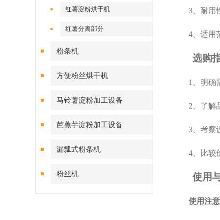
红薯淀粉烘干机
3、耐用性
红薯分离部分
4、适用范
粉条机
选购指
方便粉丝烘干机
1、明确需
马铃薯淀粉加工设备
2、了解品
芭蕉芋淀粉加工设备
3、考察设
漏瓢式粉条机
4、比较价
粉丝机
使用
使用注意