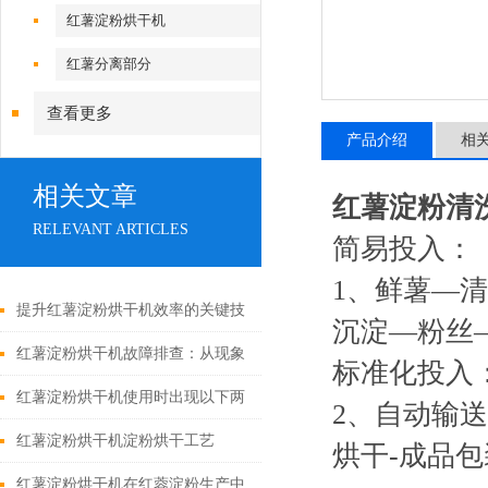
红薯淀粉烘干机
红薯分离部分
查看更多
产品介绍
相
相关文章
红薯淀粉清
RELEVANT ARTICLES
简易投入：
1
、鲜薯—清
提升红薯淀粉烘干机效率的关键技
沉淀—粉丝
术与方法
红薯淀粉烘干机故障排查：从现象
标准化投入
到根源的精准诊断
红薯淀粉烘干机使用时出现以下两
2
、自动输送
种故障是什么原因？
红薯淀粉烘干机淀粉烘干工艺
烘干
-
成品包
红薯淀粉烘干机在红蓉淀粉生产中