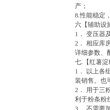
产；
8.
性能稳定
六【辅助设
1
．
变压器
2
．
相应库
详细参数、
七
.
【
红薯淀
1
．
以上各
装销售。也
2
．
用于三
利于粉条粉
3
．
不需要