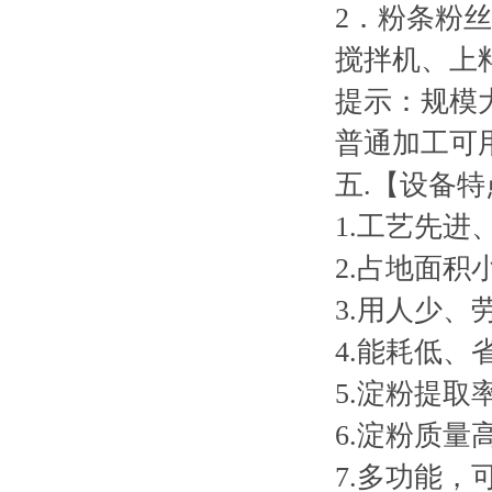
2
．粉条粉丝
搅拌机、上
提示：规模
普通加工可
五
.
【设备特
1.
工艺先进
2.
占地面积
3.
用人少、
4.
能耗低、
5.
淀粉提取
6.
淀粉质量
7.
多功能，