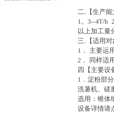
具有重要的作用
二
.
【生产能
1
。
3--4T/h 
以上加工量
三
.
【适用对
1
．
主要运
2
．
同样适
四【主要设
1
．淀粉部分
洗薯机、磋
选用：锥体
设备详情请