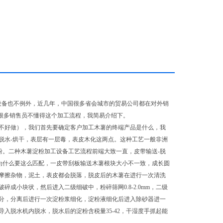
设备也不例外，近几年，中国很多省会城市的贸易公司都在对外销
很多销售员不懂得这个加工流程，我简易介绍下。
不好做），我们首先要确定客户加工木薯的终端产品是什么，我
脱水
-
烘干，表层有一层毒，表皮木化这两点。这种工艺一般非洲
面粉。二种木薯淀粉加工设备工艺流程前端大致一直，皮带输送
-
脱
为什么要这么匹配，一皮带刮板输送木薯根块大小不一致，成长圆
摩擦杂物，泥土，表皮都会脱落，脱皮后的木薯在进行一次清洗
破碎成小块状，然后进入二级细破中，粉碎筛网
0.8-2.0mm
，二级
分，分离后进行一次淀粉浆细化，淀粉液细化后进入除砂器进一
导入脱水机内脱水，脱水后的淀粉含税量
35-42
，干湿度手抓起能