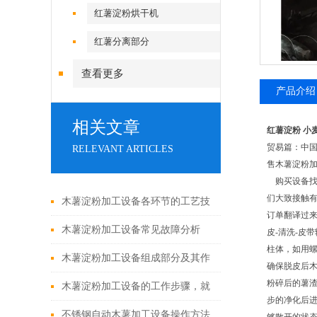
红薯淀粉烘干机
红薯分离部分
查看更多
产品介绍
相关文章
红薯淀粉 小
贸易篇：中
RELEVANT ARTICLES
售木薯淀粉加
购买设备
们大致接触
木薯淀粉加工设备各环节的工艺技
订单翻译过来
术
木薯淀粉加工设备常见故障分析
皮
-
清洗
-
皮带
柱体，如用
木薯淀粉加工设备组成部分及其作
确保脱皮后
粉碎后的薯
用科普
木薯淀粉加工设备的工作步骤，就
步的净化后
差你不知道了！
不锈钢自动木薯加工设备操作方法