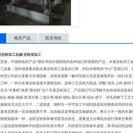
相关产品
留言询价
麦淀粉加工机械 淀粉深加工
国贸易，中国制造的产品*都在寻找中国制造的各种他们所需要的产品，木薯淀粉加工
工设备，国外很多要采购木薯淀粉加工设备的订单，对往外销售的“中介”贸易公司，
找外贸公司的大多数为非洲国家，东南亚国家一般对贸易公司是直接绕开的（他们生意
有三种，一种为木薯全粉或者木薯面包粉，这种工艺流程为脱皮
--
切断
-
清洗
-
上料
-
粉碎
-
后为“木薯粉”或者“面包粉”这个不是淀粉加工，产品我们可以理解为全粉或者就是
输送
-
粗破
-
细破
-
浆渣分离
-
二级分离
-
除砂
-
细化
-
蛋白分离
-
脱水
-
烘干，首先讲解下工艺
螺旋输送无法定大尺寸，二道脱皮，物料在一环节加工中就到脱皮机内随着滚筒的转动
木薯表层附着一层杂物脱离干净，在由输送皮带输送至粗破机内，将大小不一致的木薯
渣细度如锯末一样，这时淀粉浆和薯渣是混合状态，需要进入分离机内进行渣浆分离部
进入旋流器组将物料中的蛋白和杂质分离开，到此部分淀粉基本成型，将净化好的淀粉