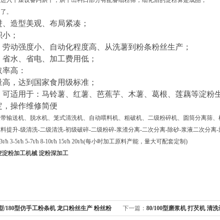
态进入干燥设备内烘干，烘干出料口部分有配备细粉筛，细化后的淀粉算是成品，
售了。
进、造型美观、布局紧凑；
积小；
、劳动强度小、自动化程度高、从洗薯到粉条粉丝生产；
、省水、省电、加工费用低；
取率高：
量高，达到国家食用级标准；
，可适用于：马铃薯、红薯、芭蕉芋、木薯、葛根、莲藕等淀粉
定，操作维修简便
皮带输送机、脱水机、笼式清洗机、自动喂料机、粗破机、二级粉碎机、圆筒分离筛、
上料提升
-
级清洗
-
二级清洗
-
初级破碎
-
二级粉碎
-
浆渣分离
-
二次分离
-
除砂
-
浆液二次分离
-
3t/h 3-5t/h 5-7t/h 8-10t/h 15t/h 20t/h(
每小时加工原料产能，量大可配套定制
)
麦淀粉加工机械 淀粉深加工
0型/180型仿手工粉条机 龙口粉丝生产 粉丝粉
下一篇：
80/100型磨浆机 打芡机 