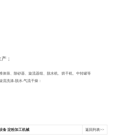
生产；
椎体筛、除砂器、旋流器组、脱水机、烘干机、中转罐等
旋流洗涤
-
脱水
-
气流干燥：
清洗设备 淀粉加工机械
返回列表>>