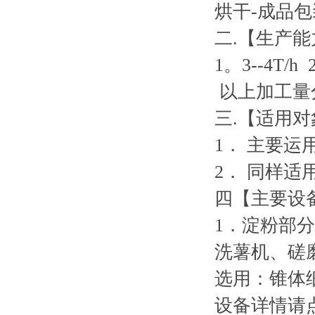
烘干
-
成品包
二
.
【生产能
1
。
3--4T/h 
以上加工量
三
.
【适用对
1
．
主要运
2
．
同样适
四【主要设
1
．淀粉部分
洗薯机、磋
选用：锥体
设备详情请