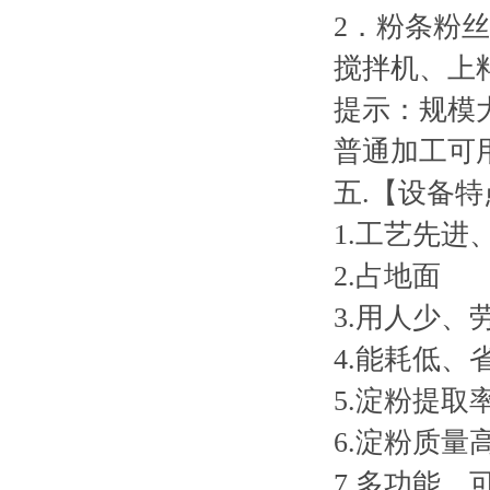
2
．粉条粉丝
搅拌机、上
提示：规模
普通加工可
五
.
【设备特
1.
工艺先进
2.
占地面
3.
用人少、
4.
能耗低、
5.
淀粉提取
6.
淀粉质量
7.
多功能，