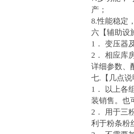
产；
8.
性能稳定
六【辅助设
1
．
变压器
2
．
相应库
详细参数、
七
.
【几点说
1
．
以上各
装销售。也
2
．
用于三
利于粉条粉