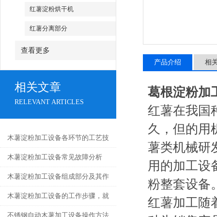
红薯淀粉烘干机
红薯分离部分
查看更多
产品介绍
相
相关文章
葛根淀粉加
RELEVANT ARTICLES
红薯在我国
久，但的用
木薯淀粉加工设备各环节的工艺技
薯类机械研
术
木薯淀粉加工设备常见故障分析
用的加工设
木薯淀粉加工设备组成部分及其作
粉整套设备
用科普
木薯淀粉加工设备的工作步骤，就
红薯加工随
差你不知道了！
不锈钢自动木薯加工设备操作方法