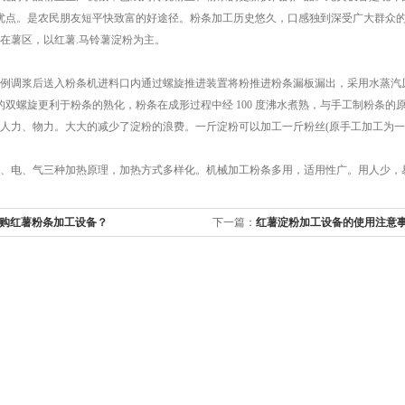
优点。是农民朋友短平快致富的好途径。粉条加工历史悠久，口感独到深受广大群众的
在薯区，以红薯.马铃薯淀粉为主。
调浆后送入粉条机进料口内通过螺旋推进装置将粉推进粉条漏板漏出，采用水蒸汽原
的双螺旋更利于粉条的熟化，粉条在成形过程中经 100 度沸水煮熟，与手工制粉条
人力、物力。大大的减少了淀粉的浪费。一斤淀粉可以加工一斤粉丝(原手工加工为一
电、气三种加热原理，加热方式多样化。机械加工粉条多用，适用性广。用人少，
购红薯粉条加工设备？
下一篇：
红薯淀粉加工设备的使用注意