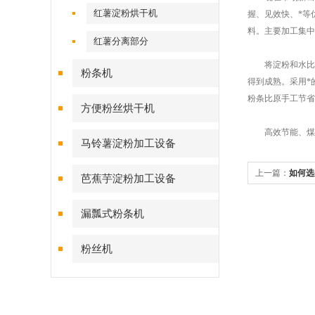
红薯淀粉烘干机
握、见效快、*等
料。主要加工集中
红薯分离部分
将淀粉和水比例
粉条机
得到成熟。采用*
粉条比原手工节省
方便粉丝烘干机
高效节能、煤、
马铃薯淀粉加工设备
上一篇：
如何选
芭蕉芋淀粉加工设备
漏瓢式粉条机
粉丝机