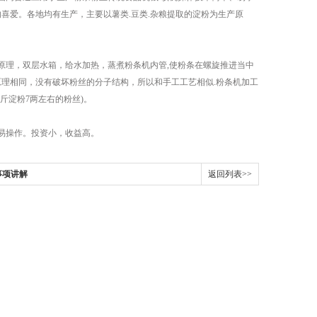
喜爱。各地均有生产，主要以薯类.豆类.杂粮提取的淀粉为生产原
理，双层水箱，给水加热，蒸煮粉条机内管,使粉条在螺旋推进当中
的原理相同，没有破坏粉丝的分子结构，所以和手工工艺相似.粉条机加工
斤淀粉7两左右的粉丝)。
易操作。投资小，收益高。
事项讲解
返回列表>>