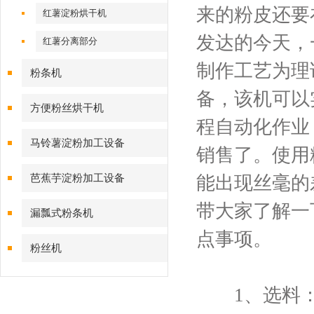
来的粉皮还要
红薯淀粉烘干机
发达的今天，
红薯分离部分
制作工艺为理
粉条机
备，该机可以
方便粉丝烘干机
程自动化作业
马铃薯淀粉加工设备
销售了。使用
芭蕉芋淀粉加工设备
能出现丝毫的
带大家了解一
漏瓢式粉条机
点事项。
粉丝机
1、选料：