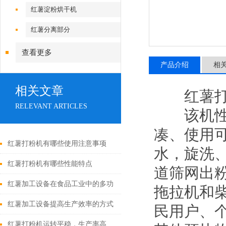
红薯淀粉烘干机
红薯分离部分
查看更多
产品介绍
相
相关文章
红薯打
RELEVANT ARTICLES
该机性能
凑、使用
红薯打粉机有哪些使用注意事项
水，旋洗
红薯打粉机有哪些性能特点
道筛网出
红薯加工设备在食品工业中的多功
拖拉机和
能应用
红薯加工设备提高生产效率的方式
民用户、个
红薯打粉机运转平稳，生产率高