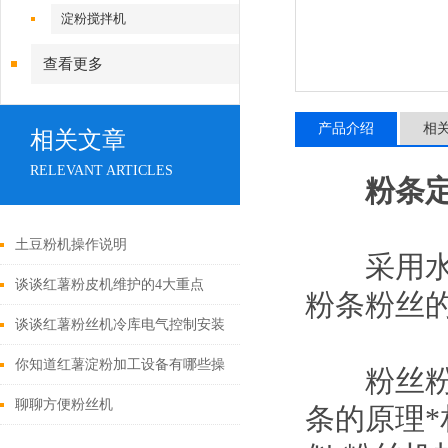
淀粉搅拌机
查看更多
产品介绍
相
相关文章
RELEVANT ARTICLES
粉条
土豆粉机操作说明
采用水蒸
谈谈红薯粉皮机维护的4大重点
粉条粉丝
谈谈红薯粉丝机冷库电气控制安装
与操作调试要求
你知道红薯淀粉加工设备有哪些操
粉丝粉条
作优势吗？
聊聊方便粉丝机
条的原理