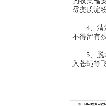
的收集槽
霉变质淀
4、清洗
不得留有
5、脱水
入苍蝇等
上一篇：
KD-20型全自动