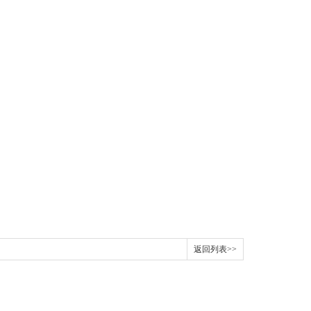
返回列表>>