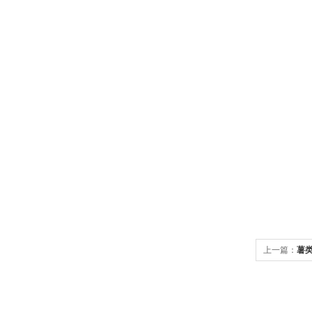
上一篇：
薯