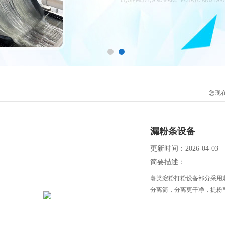
您现
漏粉条设备
更新时间：2026-04-03
简要描述：
薯类淀粉打粉设备部分采用
分离筒，分离更干净，提粉率