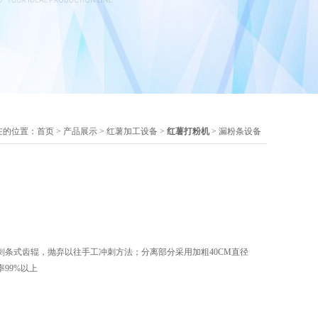
在的位置：
首页
>
产品展示
>
红薯加工设备
>
红薯打粉机
> 漏粉条设备
刺条式齿辊，抛弃以往手工冲刺方法；分离部分采用加粗40CM直径
99%以上