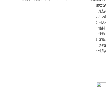
薯类淀
1.最新
2.占地
3.用人
4.能耗
5.淀粉
6.淀粉
7.多功
8.性能