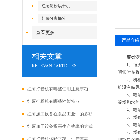
红薯淀粉烘干机
红薯分离部分
查看更多
产品介绍
相关文章
薯类淀
1、每天
RELEVANT ARTICLES
明状时在将
2、机械
机没有鼓风
红薯打粉机有哪些使用注意事项
3、粉条
红薯打粉机有哪些性能特点
淀粉和水的
4、粉条
红薯加工设备在食品工业中的多功
5、粉条
6、粉条
能应用
红薯加工设备提高生产效率的方式
7、粉条
红薯打粉机运转平稳，生产率高
那就是淀粉