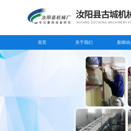
首页
关于我们
新闻动