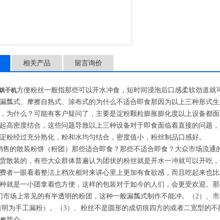
相关产品
留言询价
方便粉丝一般指那些可以开水冲食，短时间浸泡后口感柔软劲道就
烘干机
漏瓢式、摩擦自熟式、涂布式的为什么不适合即食那因为以上三种形式生
，为什么？可能有客户疑问了，主要是淀粉颗粒膨胀膨化度以上设备都面
起高密度结合，这些问题导致以上三种设备对于即食面临着直接的问题，
淀粉经过充分熟化，粉和水均匀结合，密度值小，粉丝制品口感好。
销售的散装粉饼（粉团）那些适合即食？那些不适合即食？大众市场流通
货散装的，有些大众群体普遍认为团状的粉丝就是开水一冲就可以开吃，
费者一眼看着整洁上档次相对来讲心里上更加有食欲感，而且吃起来也比
种就是一小团拿着也方便，这样的包装对于如今的人们，会更受欢迎。那
们市场上常见的有半透明的粉团，这种一般漏瓢式制作不能冲。（2）、
透明为手工漏粉）。（3）、粉丝不是圆形的成切痕四方的或者二宽型的不
简介: