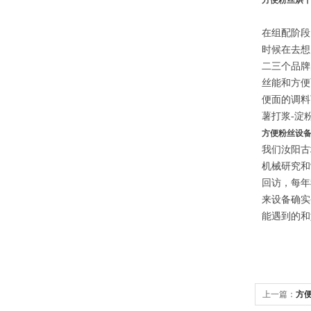
方便粉丝烘
在组配阶段
时候在去想
二三个品牌
丝能和方便
便面的调料
薯打浆-淀
方便粉丝设
我们汝阳古
机械研究和
回访，每年
来设备确实
能遇到的和
上一篇：
方