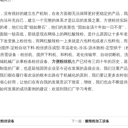
干机
，没有很好的建立生产机制，在各方面都无法保障更好更稳定的产品，我
办法补充自己，建立一个完整的体系才是以后的发展之重。方便粉丝实际
的者，他们位置“稳如磐石"，他们的发展也 “固如金汤十年如一日不变
面能一较高低，那就是现在网络上的网红酸辣粉。是什么原因让十多年老
下改变换上粉丝包，而网红酸辣粉一上来就是六包料包或者八包料包，而
粉搅拌-淀粉自动下料-粉丝挤压成型-常温老化-冷冻-沥水散粉-定型烘干
所需设备：粉丝机、搅拌下料机、和料机、老化传输带、自动切断机、
备
城机械厂从事粉条粉丝设备、
方便粉丝机
生产已经有三四十年的历史，蒸
制造的厂家，也是延续国营企业至今还在发展的县级企业。我们注重产品
我们都在履行着农业的根本出路在于机械化的原则，我们要让更多农村创
省心好用，让他们在有自我的发展意识下致富，增收，我们也会不断提供
如何发展的成功案例的建议：欢迎到我们厂学习考察。
便粉丝设备
下一篇：
酸辣粉加工设备