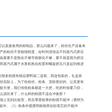
可以直接食用的粉制品，那么问题来了，粉丝生产设备有
产的粉丝不管粗细程度，短时间浸泡达不到蒸汽式挤压
临着要不是熟化不够导致膨化不够，要不就是因为挤压
而蒸汽式属于水浆机熟化程度和螺旋挤压只是起到推进
的很多粉团有精品塑料袋二连装、四连包装的，礼盒装
但实际上，为了给粉丝、粉条、宽粉更好的、让其更有
较方便，我们传统粉条都是一大把，吃的时候要刀切，
么误区来了，什么样的粉团不适合冲食那？
市场上见到比较宽，而且厚度较厚的粉团不能冲（透明为
能冲。（3）粉条外观透明粗细类似铅笔芯的不能冲