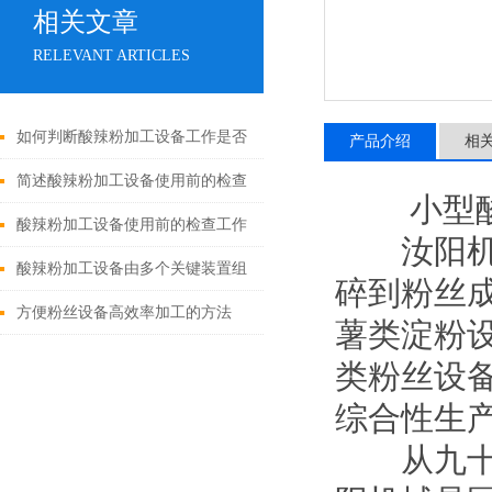
相关文章
RELEVANT ARTICLES
如何判断酸辣粉加工设备工作是否
产品介绍
相
安全？
简述酸辣粉加工设备使用前的检查
小型酸辣
工作
酸辣粉加工设备使用前的检查工作
汝阳机械
酸辣粉加工设备由多个关键装置组
碎到粉丝
成
方便粉丝设备高效率加工的方法
薯类淀粉
类粉丝设
综合性生
从九十年