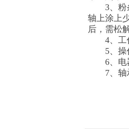
3、粉条
轴上涂上
后，需松
4、工作
5、操作
6、电器
7、轴承在